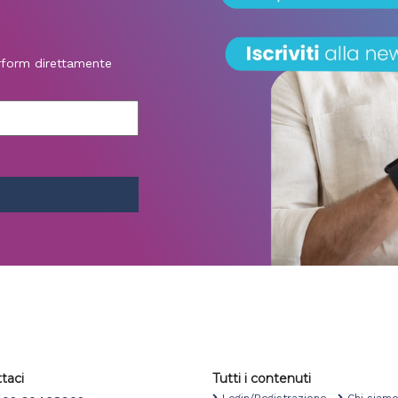
erform direttamente
taci
Tutti i contenuti
Login/Registrazione
Chi sia