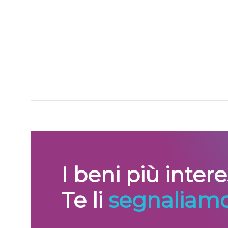
I beni più inter
Te li
segnaliamo