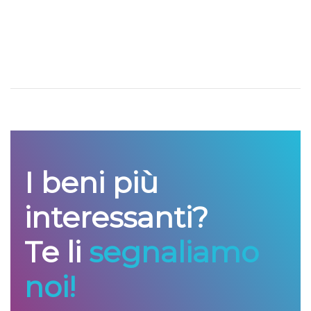
I beni più
interessanti?
Te li
segnaliamo
noi!