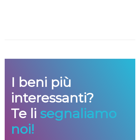
I beni più
interessanti?
Te li
segnaliamo
noi!