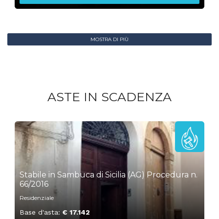
MOSTRA DI PIÙ
ASTE IN SCADENZA
„
1
Stabile in Sambuca di Sicilia (AG) Procedura n.
66/2016
Residenziale
Base d'asta:
€ 17.142