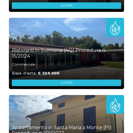
SCOPRI!
„
1
Ristoranti in Sulmona (AQ) Procedura n.
15/2024
Commerciale
Base d'asta:
€ 324.000
SCOPRI!
„
1
Appartamento in Santa Maria a Monte (PI)