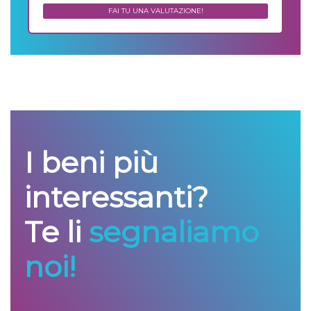
€ 965.500
FAI TU UNA VALUTAZIONE!
I beni più
interessanti?
Te li
segnaliamo
noi!