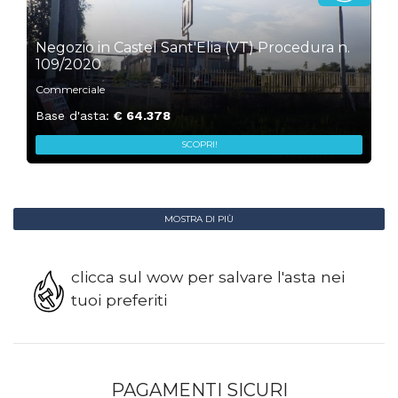
1
Negozio in Castel Sant'Elia (VT) Procedura n.
109/2020
Commerciale
Base d'asta:
€ 64.378
SCOPRI!
MOSTRA DI PIÙ
clicca sul wow per salvare l'asta nei
tuoi preferiti
PAGAMENTI SICURI