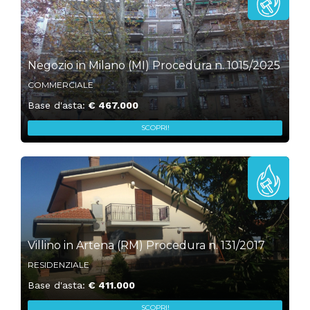
1
Negozio in Milano (MI) Procedura n. 1015/2025
COMMERCIALE
Base d'asta:
€ 467.000
SCOPRI!
„
1
Villino in Artena (RM) Procedura n. 131/2017
RESIDENZIALE
Base d'asta:
€ 411.000
SCOPRI!