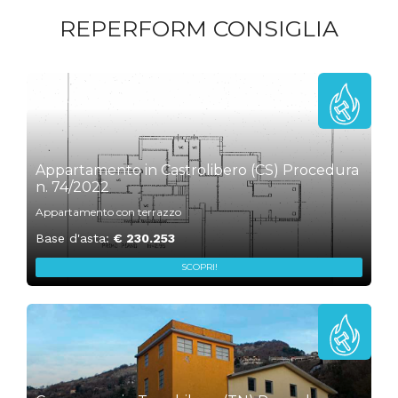
REPERFORM CONSIGLIA
„
2
Appartamento in Castrolibero (CS) Procedura
n. 74/2022
Appartamento con terrazzo
Base d'asta:
€ 230.253
SCOPRI!
„
1