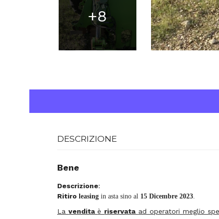
+8
DESCRIZIONE
Bene
Descrizione
:
Ritiro
leasing
in asta sino al
15 Dicembre 2023
.
La
vendita
è
riservata
ad operatori meglio speci