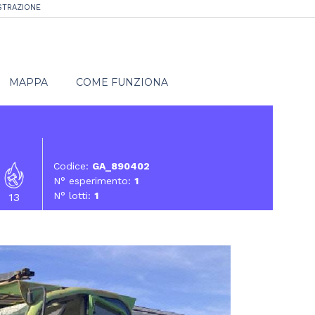
STRAZIONE
MAPPA
COME FUNZIONA
Codice:
GA_890402
N° esperimento:
1
N° lotti:
1
13