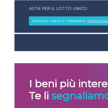
ASTA PER IL LOTTO UNICO
PECCATO! L'ASTA E' TERMINATA.
CONTATTAC
I beni più inter
Te li
segnaliamo