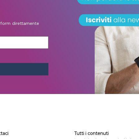
erform direttamente
taci
Tutti i contenuti