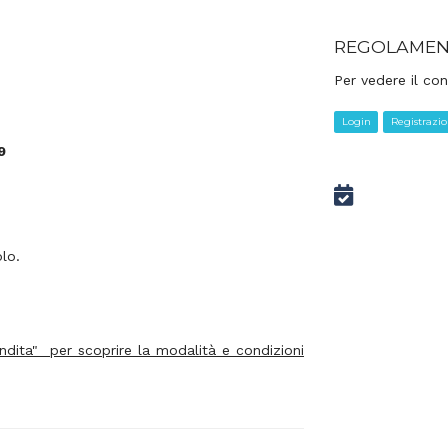
REGOLAMEN
Per vedere il con
Login
Registrazi
9
olo.
Vendita" per scoprire la modalità e condizioni