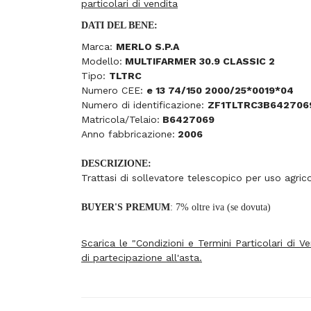
particolari di vendita
DATI DEL BENE:
Marca:
MERLO S.P.A
Modello:
MULTIFARMER 30.9 CLASSIC 2
Tipo:
TLTRC
Numero CEE:
e 13 74/150 2000/25*0019*04
Numero di identificazione:
ZF1TLTRC3B642706
Matricola/Telaio:
B6427069
Anno fabbricazione:
2006
DESCRIZIONE:
Trattasi di sollevatore telescopico per uso agric
BUYER'S PREMUM
: 7% oltre iva (se dovuta)
Scarica le "Condizioni e Termini Particolari di 
di partecipazione all'asta.