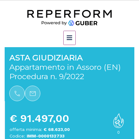
ASTA GIUDIZIARIA
Appartamento in Assoro (EN)
Procedura n. 9/2022
€ 91.497,00
offerta minima:
€ 68.623,00
0
Codice:
IMM-0000132733