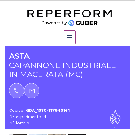
ASTA
CAPANNONE INDUSTRIALE
IN MACERATA (MC)
Codice:
GDA_1030-117940161
N° esperimento:
1
N° lotti:
1
1