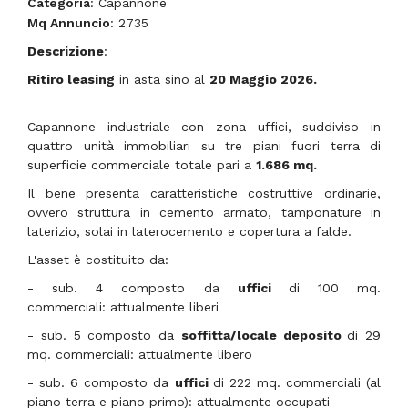
Categoria
: Capannone
Mq Annuncio
: 2735
Descrizione
:
Ritiro leasing
in asta sino al
20
Maggio 2026
.
Capannone industriale con zona uffici, suddiviso in
quattro unità immobiliari su
tre piani fuori terra di
s
uperficie commerciale totale pari a
1.686 mq.
Il bene presenta caratteristiche costruttive ordinarie,
ovvero struttura in cemento armato, tamponature in
laterizio, solai in laterocemento e copertura a falde.
L'asset è costituito da:
- sub. 4 composto da
uffici
di 100 mq.
commerciali: attualmente liberi
-
sub. 5 composto da
soffitta/locale deposito
di 29
mq. commerciali
: attualmente libero
- sub. 6 composto da
uffici
di 222 mq. commerciali (al
piano terra e piano primo):
attualmente occupati