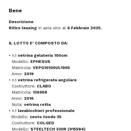
Bene
Descrizione
:
Ritiro leasing
in asta sino al
6 Febbraio 2025.
IL LOTTO E' COMPOSTO DA:
• n.1
vetrina gelateria 100cm
Modello:
EPHESUS
Matricola:
VEPG10100UI.1905
Anno:
2019
•
n.1
vetrina refrigerata angolare
Costruttore:
CLABO
Matricola:
136958
Anno:
2016
Nota:
vetrina rotta
•
n.1
lavabicchieri professionale
Modello:
cesto tondo 35
Costruttore:
COLGED
Modello:
STEELTECH 330R (915584)