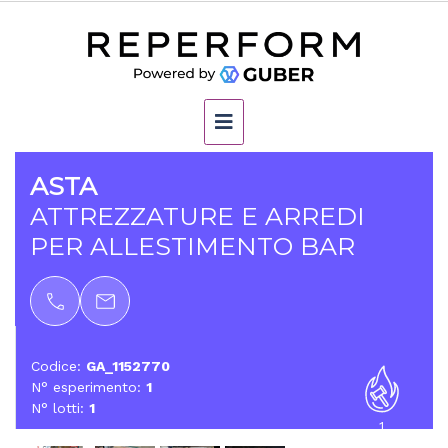
ASTA
ATTREZZATURE E ARREDI
PER ALLESTIMENTO BAR
Codice:
GA_1152770
N° esperimento:
1
N° lotti:
1
1