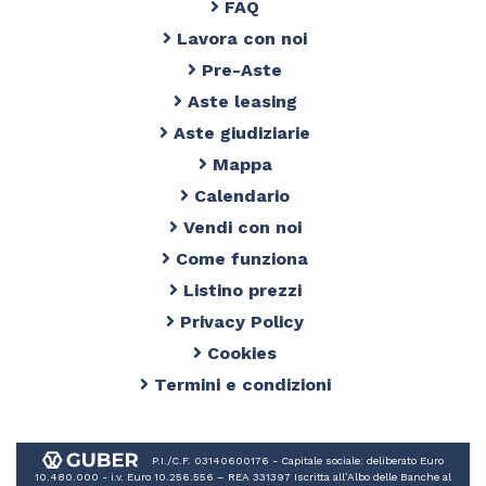
FAQ
Lavora con noi
Pre-Aste
Aste leasing
Aste giudiziarie
Mappa
Calendario
Vendi con noi
Come funziona
Listino prezzi
Privacy Policy
Cookies
Termini e condizioni
P.I./C.F. 03140600176 - Capitale sociale: deliberato Euro
10.480.000 - i.v. Euro 10.256.556 – REA 331397 Iscritta all’Albo delle Banche al