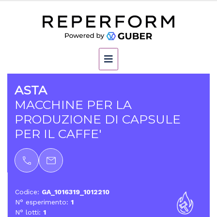
ASTA
MACCHINE PER LA
PRODUZIONE DI CAPSULE
PER IL CAFFE'
Codice:
GA_1016319_1012210
N° esperimento:
1
N° lotti:
1