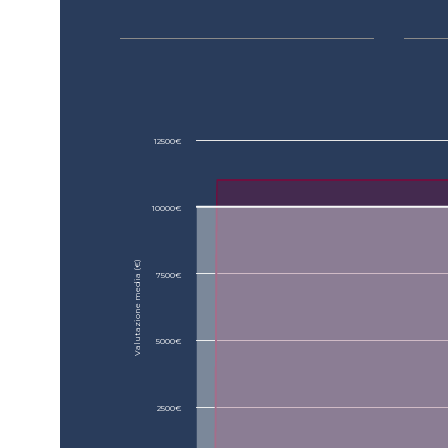
12500€
10000€
Valutazione media (€)
7500€
5000€
2500€