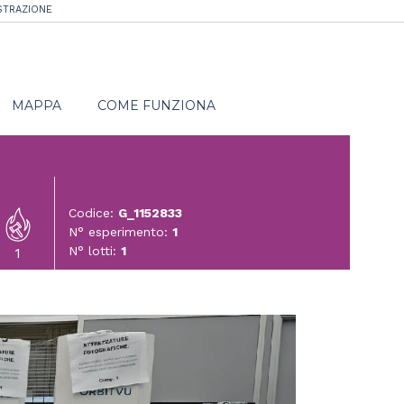
STRAZIONE
MAPPA
COME FUNZIONA
Codice:
G_1152833
N° esperimento:
1
N° lotti:
1
1