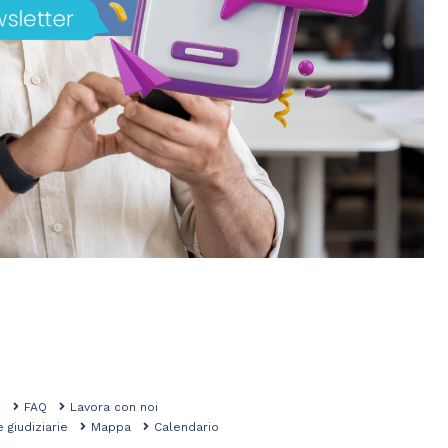
mo
FAQ
Lavora con noi
e giudiziarie
Mappa
Calendario
na