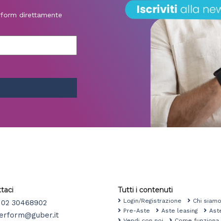
erform direttamente
taci
Tutti i contenuti
Login/Registrazione
Chi sia
02 30468902
Pre-Aste
Aste leasing
Ast
erform@guber.it
Vendi con noi
Come funzio