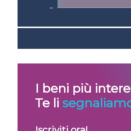
0€
I beni più inter
Te li
segnaliamo
Iscriviti ora!