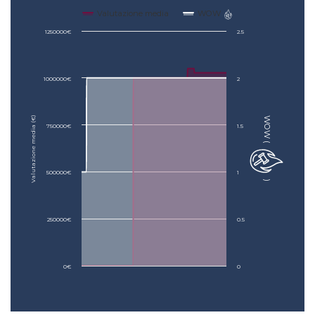
Valutazione media
WOW
1250000€
2.5
1000000€
2
Valutazione media (€)
WOW (
750000€
1.5
500000€
1
)
250000€
0.5
0€
0