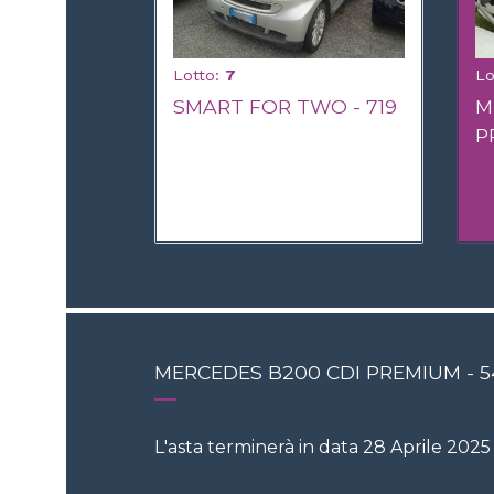
Lotto:
7
Lo
SMART FOR TWO - 719
M
P
MERCEDES B200 CDI PREMIUM - 5
L'asta terminerà in data 28 Aprile 2025 