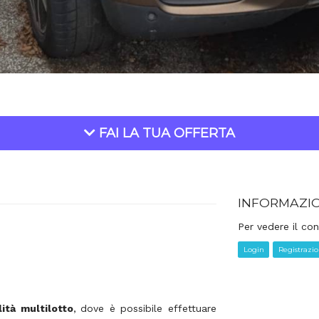
FAI LA TUA OFFERTA
INFORMAZI
Per vedere il con
Login
Registrazi
ità multilotto
,
dove è possibile effettuare