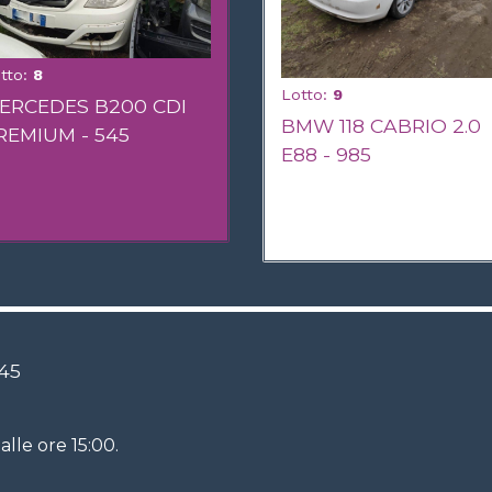
tto:
8
Lotto:
9
ERCEDES B200 CDI
BMW 118 CABRIO 2.0
REMIUM - 545
E88 - 985
45
alle ore 15:00.