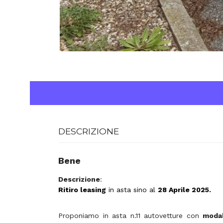
DESCRIZIONE
Bene
Descrizione
:
Ritiro leasing
in asta sino al
28 Aprile
2025.
Proponiamo in asta n.11 autovetture
con
modal