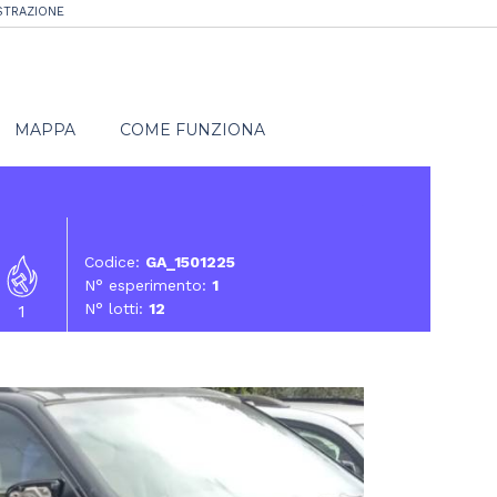
STRAZIONE
MAPPA
COME FUNZIONA
Codice:
GA_1501225
N° esperimento:
1
N° lotti:
12
1