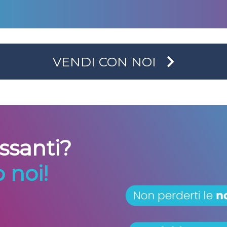
VENDI CON NOI
essanti?
 noi!