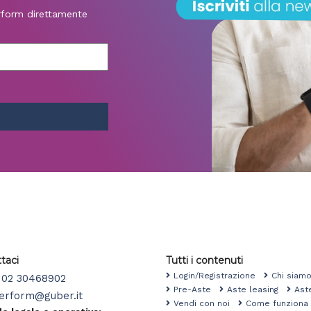
erform direttamente
taci
Tutti i contenuti
Login/Registrazione
Chi sia
02 30468902
Pre-Aste
Aste leasing
Ast
erform@guber.it
Vendi con noi
Come funzio