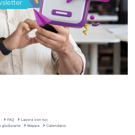
mo
FAQ
Lavora con noi
e giudiziarie
Mappa
Calendario
na