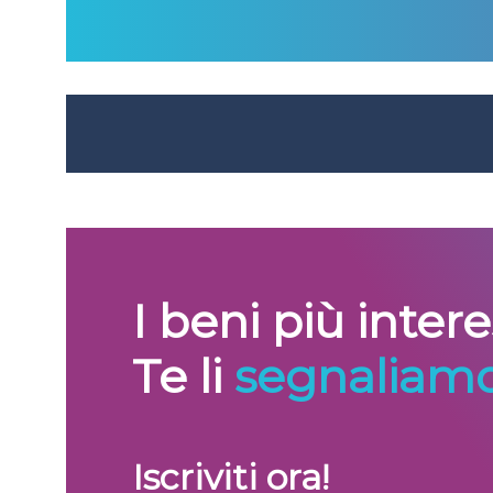
I beni più inter
Te li
segnaliamo
Iscriviti ora!