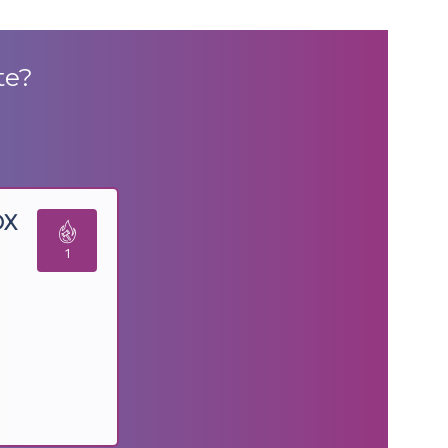
te
?
OX
1