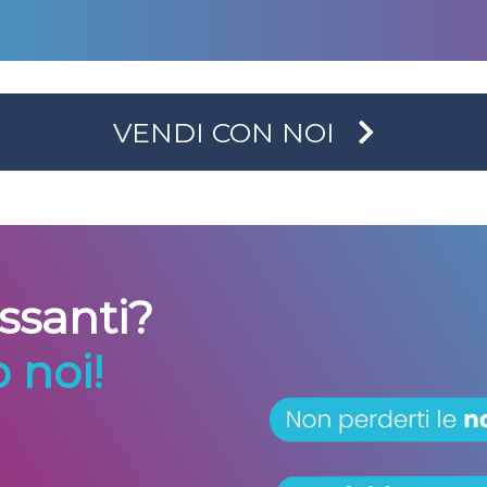
VENDI CON NOI
essanti?
 noi!