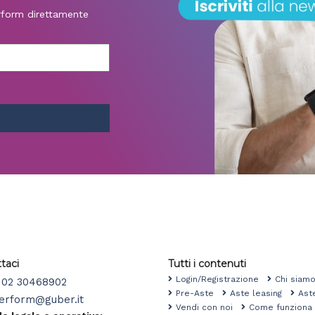
erform direttamente
taci
Tutti i contenuti
Login/Registrazione
Chi sia
02 30468902
Pre-Aste
Aste leasing
Ast
erform@guber.it
Vendi con noi
Come funzio