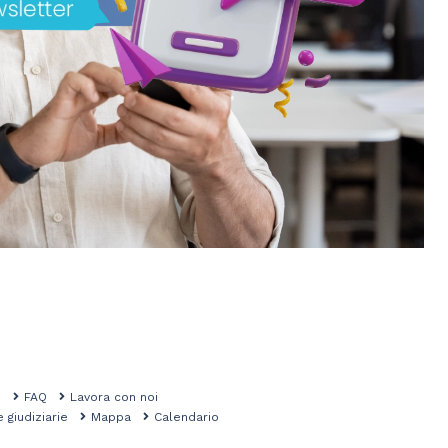
mo
FAQ
Lavora con noi
e giudiziarie
Mappa
Calendario
na