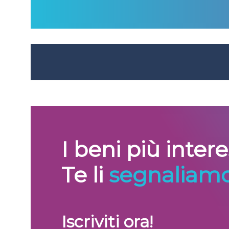
I beni più inter
Te li
segnaliamo
Iscriviti ora!