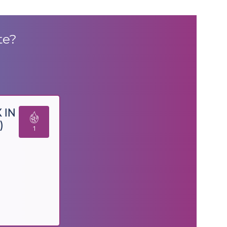
te
?
 IN
)
1