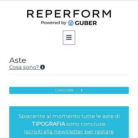
Aste
Cosa sono?
CATEGORIE
Spiacente al momento tutte le aste di
TIPOGRAFIA
sono concluse.
Iscriviti alla newsletter per restare