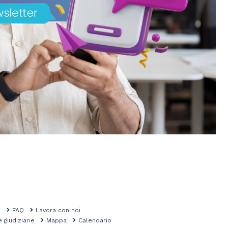
mo
FAQ
Lavora con noi
e giudiziarie
Mappa
Calendario