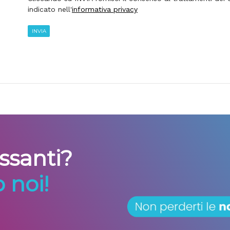
indicato nell'
informativa privacy
INVIA
essanti?
 noi!