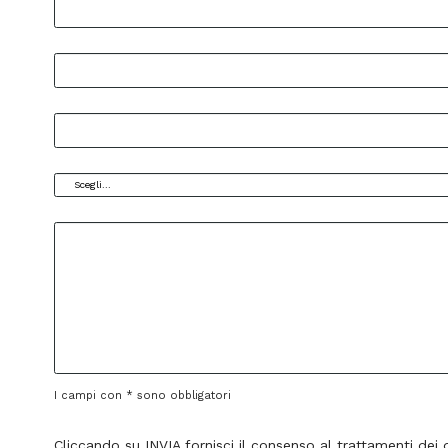
I campi con * sono obbligatori
Cliccando su INVIA fornisci il consenso al trattamenti dei