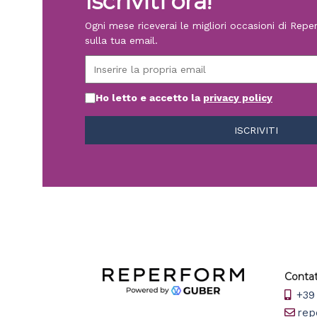
Iscriviti ora!
Ogni mese riceverai le migliori occasioni di Rep
sulla tua email.
Ho letto e accetto la
privacy policy
Contat
+39 
rep