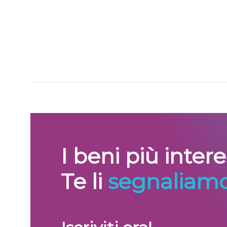
I beni più inter
Te li
segnaliamo