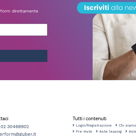
erform direttamente
taci
Tutti i contenuti
Login/Registrazione
Chi sia
02 30468902
Pre-Aste
Aste leasing
Ast
erform@guber.it